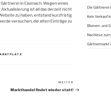
 Gärtnerei in Eisenach. Wegen eines
Die Gärtnerei 
ktualisierung ist all das derzeit nicht
ebsite zu haben, entstand kurzfristig
Kein Verkauf i
h werde versuchen, die alten Einträge zu
Blumen- und G
Nachlese zum
Gärtnermarkt 
ARKTPLATZ
WEITER
Nächster
Beitrag
Markthandel findet wieder statt!