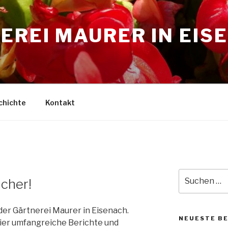
EREI MAURER IN EIS
chichte
Kontakt
Suche
cher!
nach:
er Gärtnerei Maurer in Eisenach.
NEUESTE B
ier umfangreiche Berichte und