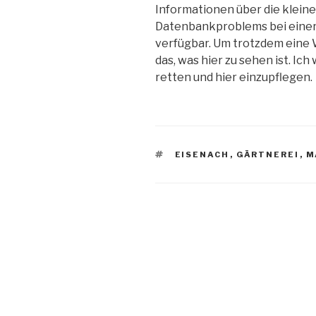
Informationen über die kleine
Datenbankproblems bei einer A
verfügbar. Um trotzdem eine W
das, was hier zu sehen ist. Ic
retten und hier einzupflegen.
SCHLAGWÖRTER
EISENACH
,
GÄRTNEREI
,
M
Beitragsnavigation