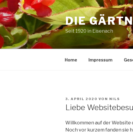
Zum
Inhalt
DIE GÄRTN
springen
Seit 1920 in Eisenach
Home
Impressum
Ges
VERÖFFENTLICHT
3. APRIL 2020
VON
NILS
AM
Liebe Websitebesu
Willkommen auf der Website d
Noch vor kurzem fanden sie h